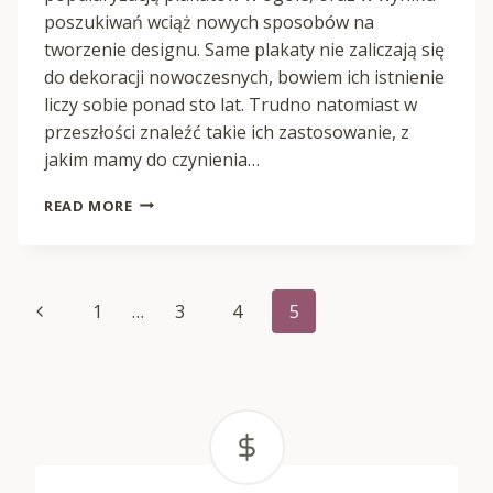
poszukiwań wciąż nowych sposobów na
tworzenie designu. Same plakaty nie zaliczają się
do dekoracji nowoczesnych, bowiem ich istnienie
liczy sobie ponad sto lat. Trudno natomiast w
przeszłości znaleźć takie ich zastosowanie, z
jakim mamy do czynienia…
PLAKATY
READ MORE
DO
DOMU
Page
Previous
1
…
3
4
5
Page
navigation