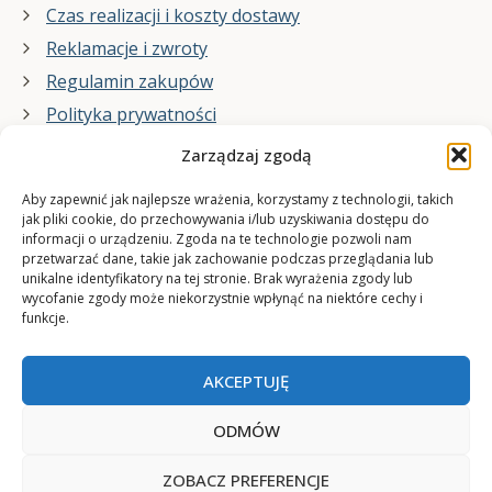
Czas realizacji i koszty dostawy
Reklamacje i zwroty
Regulamin zakupów
Polityka prywatności
Zarządzaj zgodą
Co zrobimy dla Ciebie:
Aby zapewnić jak najlepsze wrażenia, korzystamy z technologii, takich
jak pliki cookie, do przechowywania i/lub uzyskiwania dostępu do
informacji o urządzeniu. Zgoda na te technologie pozwoli nam
projekty plakatów na zamówienie
przetwarzać dane, takie jak zachowanie podczas przeglądania lub
unikalne identyfikatory na tej stronie. Brak wyrażenia zgody lub
wydrukuj swój plakat
wycofanie zgody może niekorzystnie wpłynąć na niektóre cechy i
funkcje.
AKCEPTUJĘ
ODMÓW
ZOBACZ PREFERENCJE