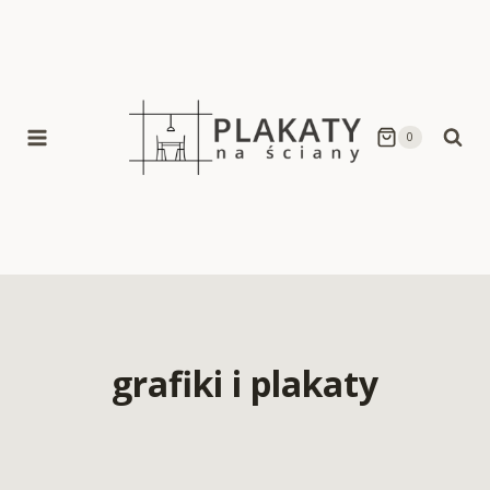
Skip
to
content
0
grafiki i plakaty