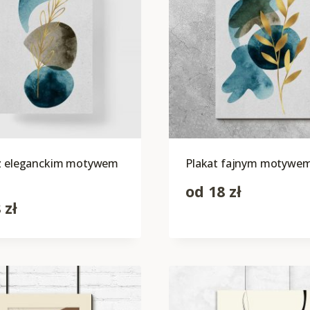
 z eleganckim motywem
Plakat fajnym motywem 
od
18
zł
8
zł