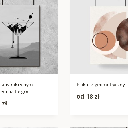
z abstrakcyjnym
Plakat z geometryczny
kiem na tle gór
od
18
zł
8
zł