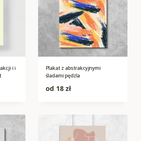
cji i i
Plakat z abstrakcyjnymi
t
śladami pędzla
od
18
zł