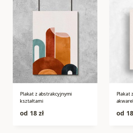
Plakat z abstrakcyjnymi
Plakat
kształtami
akware
od
18
zł
od
1