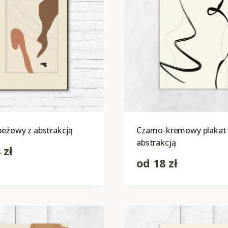
beżowy z abstrakcją
Czarno-kremowy plakat
abstrakcją
8
zł
od
18
zł