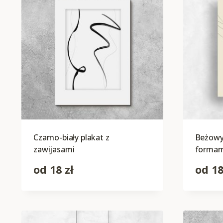
Czarno-biały plakat z
Beżowy 
zawijasami
formam
od
18
zł
od
1