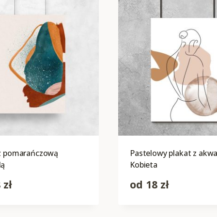
 z pomarańczową
Pastelowy plakat z akwa
lą
Kobieta
8
zł
od
18
zł