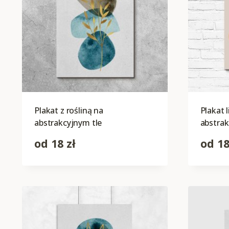
Plakat z rośliną na
Plakat l
abstrakcyjnym tle
abstra
od
18
zł
od
1