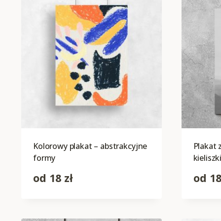
Kolorowy plakat – abstrakcyjne
Plakat 
formy
kielisz
od
18
zł
od
1