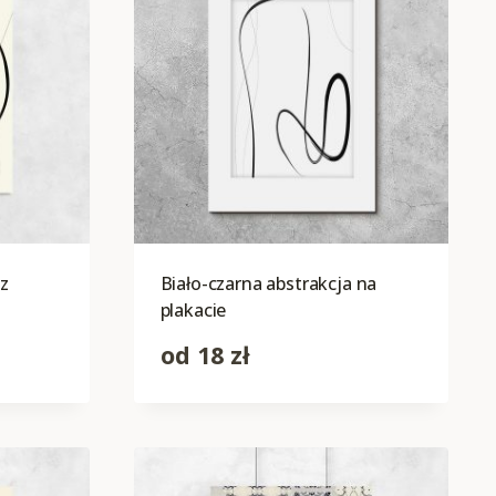
 z
Biało-czarna abstrakcja na
plakacie
od
18
zł