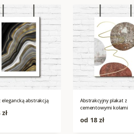
z elegancką abstrakcją
Abstrakcyjny plakat z
cementowymi kołami
8
zł
od
18
zł