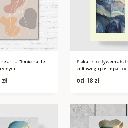
ine art – Dłonie na tle
Plakat z motywem abstrak
kcyjnym
żółtawego passe partou
8
zł
od
18
zł