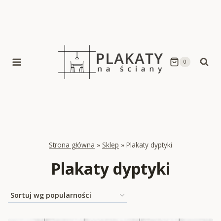
Skip
to
content
0
Strona główna
»
Sklep
»
Plakaty dyptyki
Plakaty dyptyki