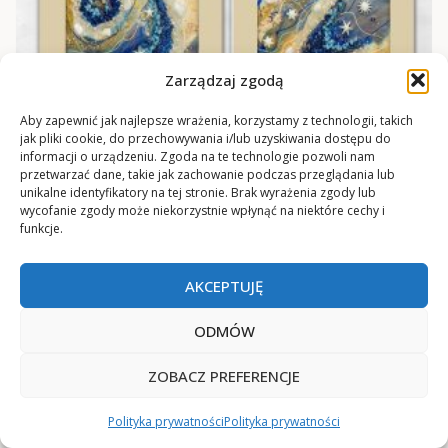
Zarządzaj zgodą
Aby zapewnić jak najlepsze wrażenia, korzystamy z technologii, takich
jak pliki cookie, do przechowywania i/lub uzyskiwania dostępu do
informacji o urządzeniu. Zgoda na te technologie pozwoli nam
przetwarzać dane, takie jak zachowanie podczas przeglądania lub
unikalne identyfikatory na tej stronie. Brak wyrażenia zgody lub
wycofanie zgody może niekorzystnie wpłynąć na niektóre cechy i
funkcje.
AKCEPTUJĘ
Dwa plakaty z reprodukcjami obrazów z żywicy
ODMÓW
od
36
zł
ZOBACZ PREFERENCJE
Polityka prywatności
Polityka prywatności