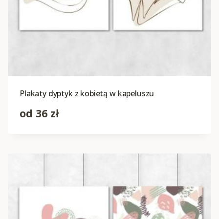
Plakaty dyptyk z kobietą w kapeluszu
od
36
zł