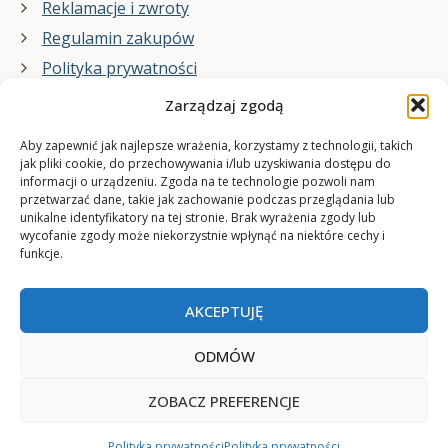
Reklamacje i zwroty
Regulamin zakupów
Polityka prywatności
Zarządzaj zgodą
Co zrobimy dla Ciebie:
Aby zapewnić jak najlepsze wrażenia, korzystamy z technologii, takich
jak pliki cookie, do przechowywania i/lub uzyskiwania dostępu do
informacji o urządzeniu. Zgoda na te technologie pozwoli nam
projekty plakatów na zamówienie
przetwarzać dane, takie jak zachowanie podczas przeglądania lub
unikalne identyfikatory na tej stronie. Brak wyrażenia zgody lub
wydrukuj swój plakat
wycofanie zgody może niekorzystnie wpłynąć na niektóre cechy i
funkcje.
AKCEPTUJĘ
ODMÓW
ZOBACZ PREFERENCJE
© 2006-2025 Plakatynasciany.pl
Polityka prywatności
Polityka prywatności