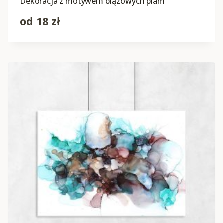
Dekoracja z motywem brązowych plam
od
18
zł