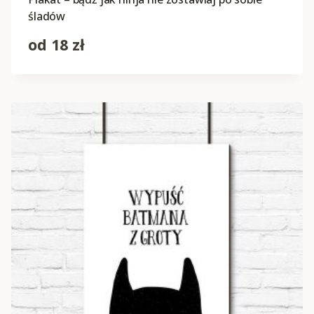
śladów
od
18
zł