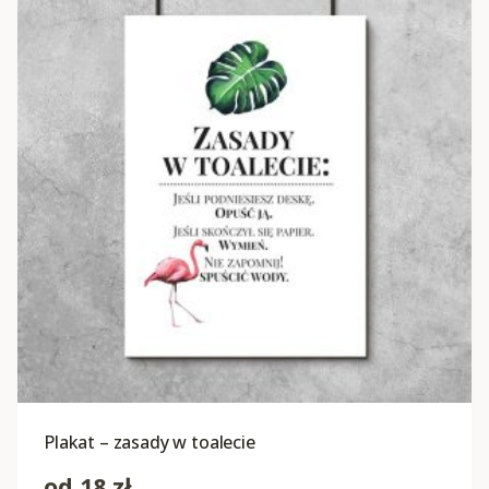
Plakat – zasady w toalecie
od
18
zł