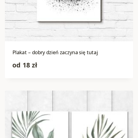
Plakat – dobry dzień zaczyna się tutaj
od
18
zł