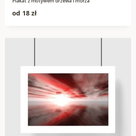
Plakat z motywem drzewa i morza
od
18
zł