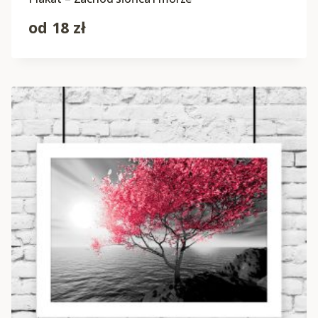
od
18
zł