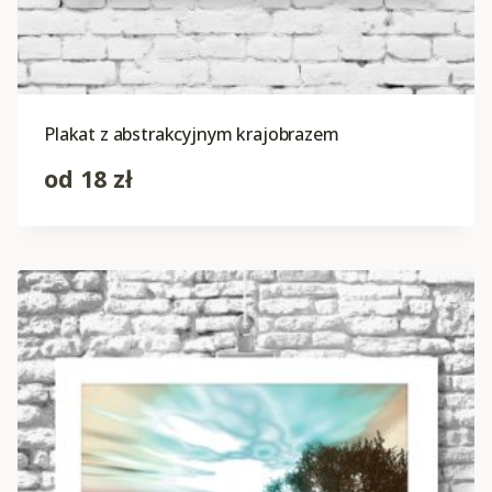
Plakat z abstrakcyjnym krajobrazem
od
18
zł