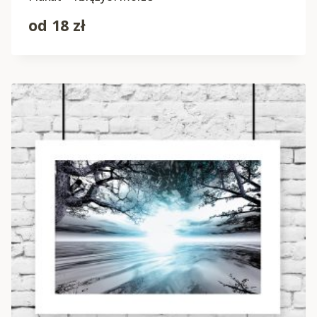
od
18
zł