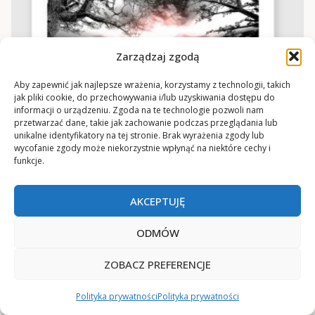
Zarządzaj zgodą
Aby zapewnić jak najlepsze wrażenia, korzystamy z technologii, takich
jak pliki cookie, do przechowywania i/lub uzyskiwania dostępu do
informacji o urządzeniu. Zgoda na te technologie pozwoli nam
przetwarzać dane, takie jak zachowanie podczas przeglądania lub
unikalne identyfikatory na tej stronie. Brak wyrażenia zgody lub
wycofanie zgody może niekorzystnie wpłynąć na niektóre cechy i
funkcje.
AKCEPTUJĘ
Plakat z motywem słońca i drzew
ODMÓW
od
18
zł
ZOBACZ PREFERENCJE
Polityka prywatności
Polityka prywatności