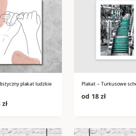
istyczny plakat ludzkie
Plakat – Turkusowe sc
od
18
zł
8
zł