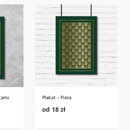
tami
Plakat – Pióra
od
18
zł