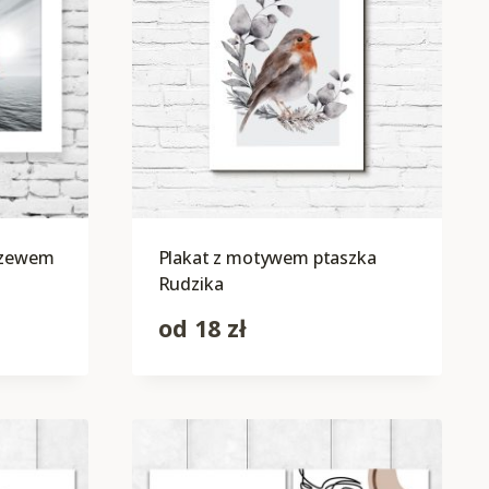
rzewem
Plakat z motywem ptaszka
Rudzika
od
18
zł