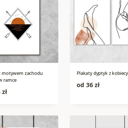
 z motywem zachodu
Plakaty dyptyk z kobiec
 w ramce
od
36
zł
8
zł