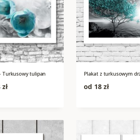
– Turkusowy tulipan
Plakat z turkusowym d
8
zł
od
18
zł