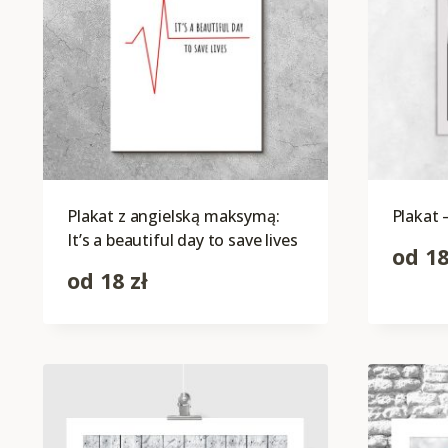
Plakat z angielską maksymą:
Plakat 
It’s a beautiful day to save lives
od
1
od
18
zł