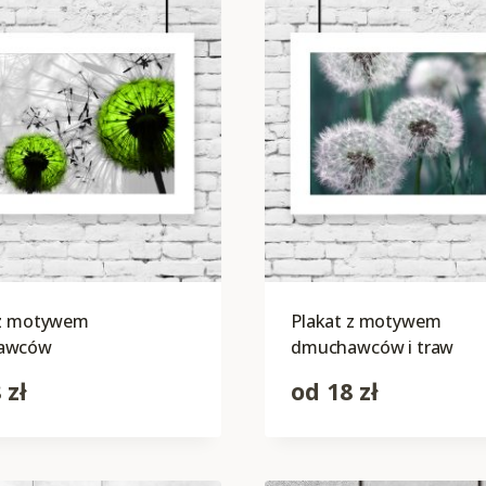
 z motywem
Plakat z motywem
awców
dmuchawców i traw
8
zł
od
18
zł