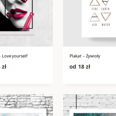
– Love yourself
Plakat – Żywioły
8
zł
od
18
zł