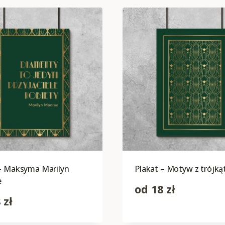
 – Maksyma Marilyn
Plakat – Motyw z trójką
e
od
18
zł
8
zł