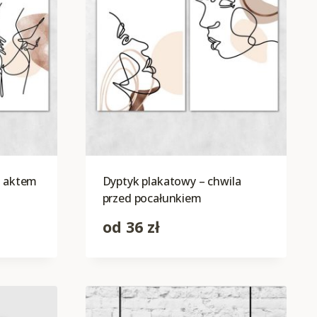
y aktem
Dyptyk plakatowy – chwila
przed pocałunkiem
od
36
zł