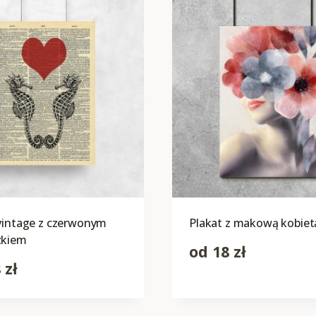
vintage z czerwonym
Plakat z makową kobiet
zkiem
od
18
zł
8
zł