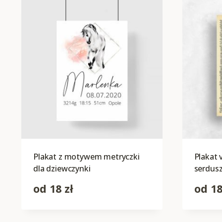
Plakat z motywem metryczki
Plakat 
dla dziewczynki
serdus
od
18
zł
od
1