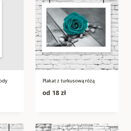
hody
Plakat z turkusową różą
od
18
zł