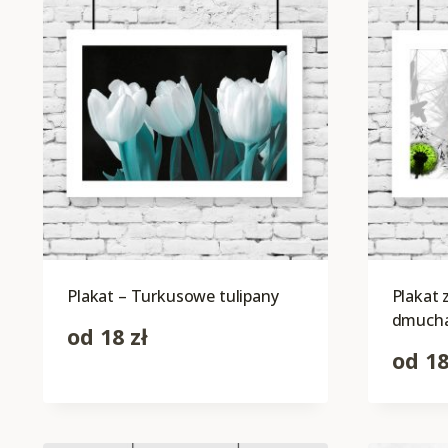
Plakat – Turkusowe tulipany
Plakat
dmuch
od
18
zł
od
1