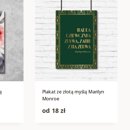
ą
Plakat ze złotą myślą Marilyn
Monroe
od
18
zł