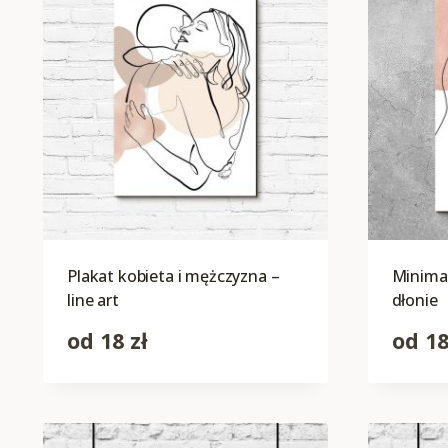
Plakat kobieta i mężczyzna –
Minimal
line art
dłonie
od
18
zł
od
1