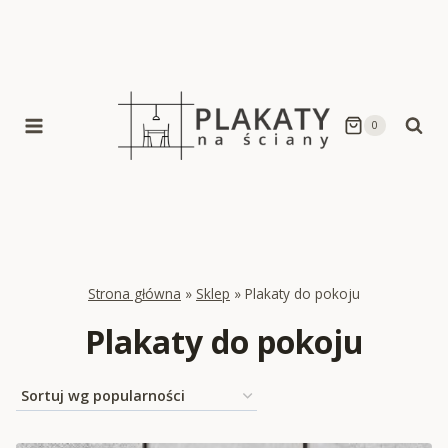
Skip
to
content
0
Strona główna
»
Sklep
»
Plakaty do pokoju
Plakaty do pokoju