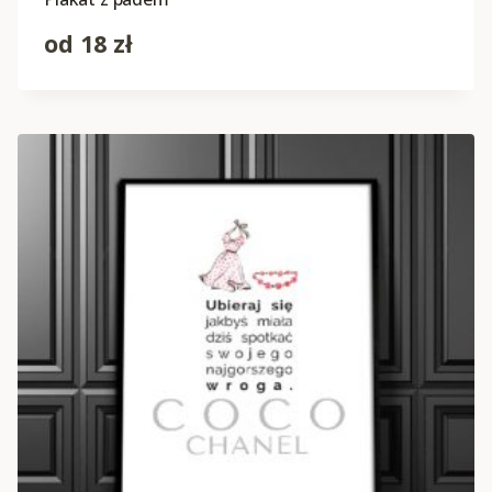
od
18
zł