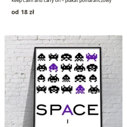
Keep Calm and carry on – plakat pomarańczowy
od
18
zł