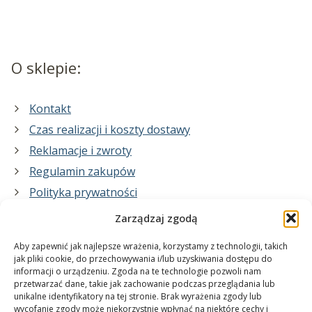
O sklepie:
Kontakt
Czas realizacji i koszty dostawy
Reklamacje i zwroty
Regulamin zakupów
Polityka prywatności
Zarządzaj zgodą
Co zrobimy dla Ciebie:
Aby zapewnić jak najlepsze wrażenia, korzystamy z technologii, takich
jak pliki cookie, do przechowywania i/lub uzyskiwania dostępu do
informacji o urządzeniu. Zgoda na te technologie pozwoli nam
projekty plakatów na zamówienie
przetwarzać dane, takie jak zachowanie podczas przeglądania lub
unikalne identyfikatory na tej stronie. Brak wyrażenia zgody lub
wydrukuj swój plakat
wycofanie zgody może niekorzystnie wpłynąć na niektóre cechy i