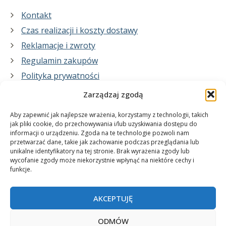
Kontakt
Czas realizacji i koszty dostawy
Reklamacje i zwroty
Regulamin zakupów
Polityka prywatności
Zarządzaj zgodą
Co zrobimy dla Ciebie:
Aby zapewnić jak najlepsze wrażenia, korzystamy z technologii, takich
jak pliki cookie, do przechowywania i/lub uzyskiwania dostępu do
informacji o urządzeniu. Zgoda na te technologie pozwoli nam
projekty plakatów na zamówienie
przetwarzać dane, takie jak zachowanie podczas przeglądania lub
unikalne identyfikatory na tej stronie. Brak wyrażenia zgody lub
wydrukuj swój plakat
wycofanie zgody może niekorzystnie wpłynąć na niektóre cechy i
funkcje.
AKCEPTUJĘ
ODMÓW