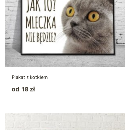
Plakat z kotkiem
od
18
zł