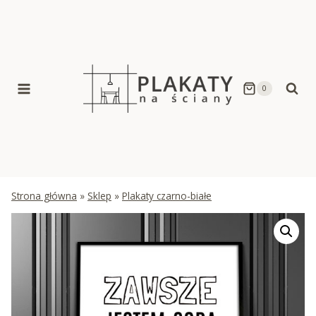
Skip
to
content
0
Strona główna
»
Sklep
»
Plakaty czarno-białe