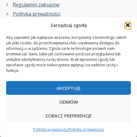
Regulamin zakupów
Polityka prywatności
Zarządzaj zgodą
Co zrobimy dla Ciebie:
Aby zapewnić jak najlepsze wrażenia, korzystamy z technologii, takich
jak pliki cookie, do przechowywania i/lub uzyskiwania dostępu do
informacji o urządzeniu. Zgoda na te technologie pozwoli nam
projekty plakatów na zamówienie
przetwarzać dane, takie jak zachowanie podczas przeglądania lub
unikalne identyfikatory na tej stronie. Brak wyrażenia zgody lub
wydrukuj swój plakat
wycofanie zgody może niekorzystnie wpłynąć na niektóre cechy i
funkcje.
AKCEPTUJĘ
ODMÓW
ZOBACZ PREFERENCJE
© 2006-2025 Plakatynasciany.pl
Polityka prywatności
Polityka prywatności