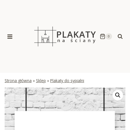
Skip
to
content
0
Strona główna
»
Sklep
»
Plakaty do sypialni