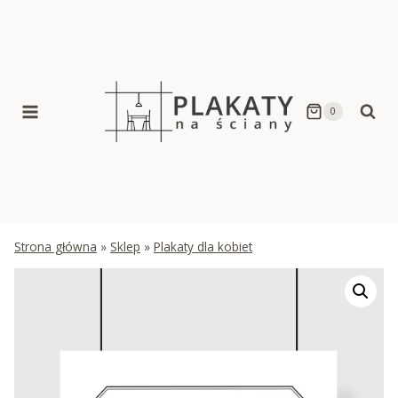
Skip
to
content
0
Strona główna
»
Sklep
»
Plakaty dla kobiet