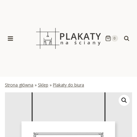
Skip
to
content
0
Strona główna
»
Sklep
»
Plakaty do biura