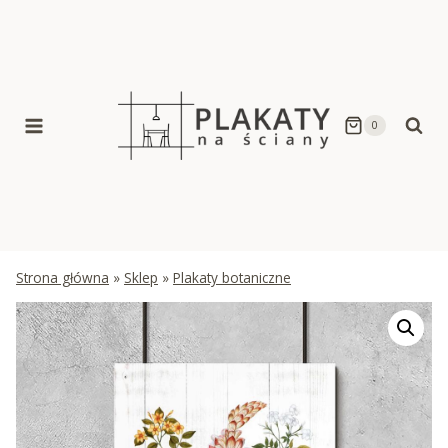
Skip
to
content
0
Strona główna
»
Sklep
»
Plakaty botaniczne