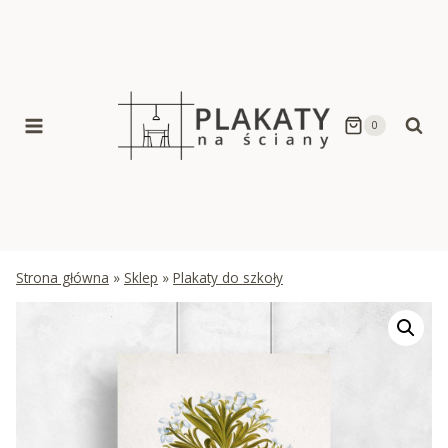
Skip
to
content
0
Strona główna
»
Sklep
»
Plakaty do szkoły