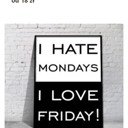
od
18
zł