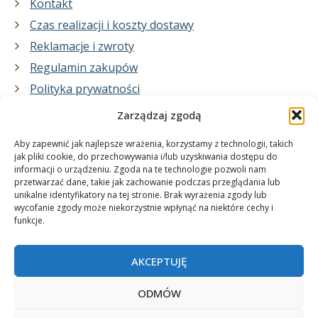
Kontakt
Czas realizacji i koszty dostawy
Reklamacje i zwroty
Regulamin zakupów
Polityka prywatności
Zarządzaj zgodą
Co zrobimy dla Ciebie:
Aby zapewnić jak najlepsze wrażenia, korzystamy z technologii, takich
jak pliki cookie, do przechowywania i/lub uzyskiwania dostępu do
informacji o urządzeniu. Zgoda na te technologie pozwoli nam
projekty plakatów na zamówienie
przetwarzać dane, takie jak zachowanie podczas przeglądania lub
unikalne identyfikatory na tej stronie. Brak wyrażenia zgody lub
wydrukuj swój plakat
wycofanie zgody może niekorzystnie wpłynąć na niektóre cechy i
funkcje.
AKCEPTUJĘ
ODMÓW