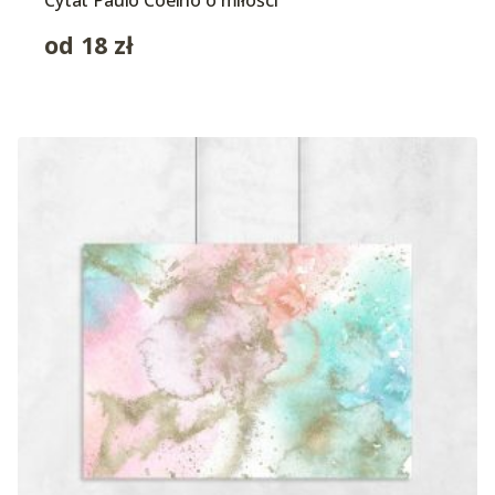
Cytat Paulo Coelho o miłości
od
18
zł