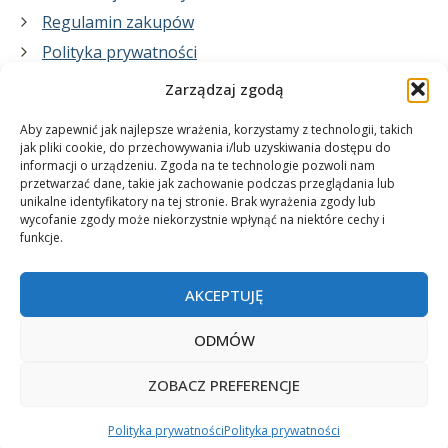
Regulamin zakupów
Polityka prywatności
Zarządzaj zgodą
Co zrobimy dla Ciebie:
Aby zapewnić jak najlepsze wrażenia, korzystamy z technologii, takich
jak pliki cookie, do przechowywania i/lub uzyskiwania dostępu do
informacji o urządzeniu. Zgoda na te technologie pozwoli nam
projekty plakatów na zamówienie
przetwarzać dane, takie jak zachowanie podczas przeglądania lub
unikalne identyfikatory na tej stronie. Brak wyrażenia zgody lub
wydrukuj swój plakat
wycofanie zgody może niekorzystnie wpłynąć na niektóre cechy i
funkcje.
AKCEPTUJĘ
ODMÓW
ZOBACZ PREFERENCJE
© 2006-2025 Plakatynasciany.pl
Polityka prywatności
Polityka prywatności