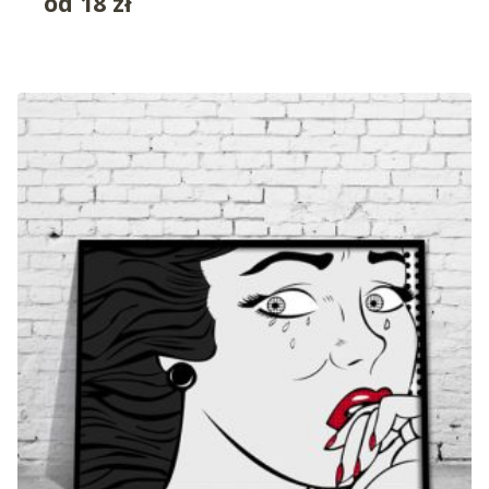
od
18
zł