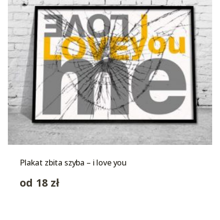
Plakat zbita szyba – i love you
od
18
zł