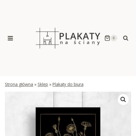
Skip
to
content
0
Strona główna
»
Sklep
»
Plakaty do biura