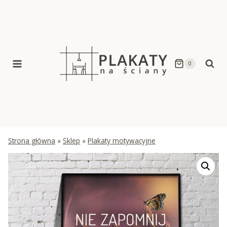
Skip
to
content
0
Strona główna
»
Sklep
»
Plakaty motywacyjne