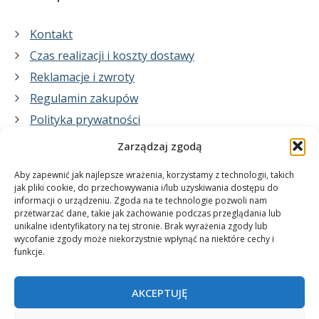
Kontakt
Czas realizacji i koszty dostawy
Reklamacje i zwroty
Regulamin zakupów
Polityka prywatności
Zarządzaj zgodą
Co zrobimy dla Ciebie:
Aby zapewnić jak najlepsze wrażenia, korzystamy z technologii, takich
jak pliki cookie, do przechowywania i/lub uzyskiwania dostępu do
informacji o urządzeniu. Zgoda na te technologie pozwoli nam
projekty plakatów na zamówienie
przetwarzać dane, takie jak zachowanie podczas przeglądania lub
unikalne identyfikatory na tej stronie. Brak wyrażenia zgody lub
wydrukuj swój plakat
wycofanie zgody może niekorzystnie wpłynąć na niektóre cechy i
funkcje.
AKCEPTUJĘ