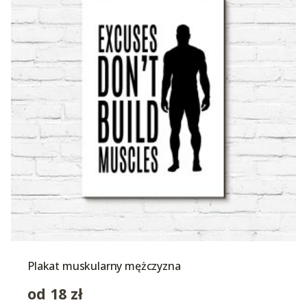
Plakat muskularny mężczyzna
od
18
zł