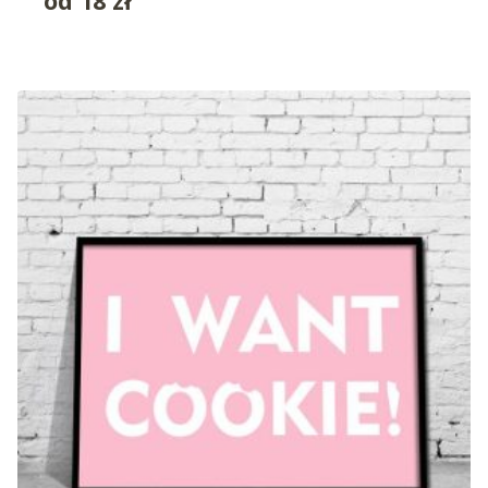
od
18
zł