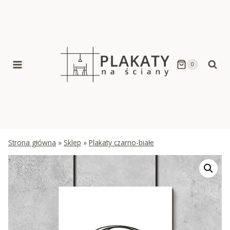
Skip
to
content
0
Strona główna
»
Sklep
»
Plakaty czarno-białe