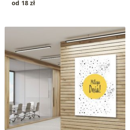
od
18
zł