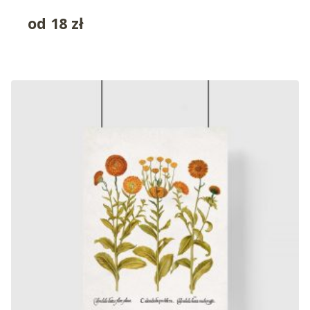
od
18
zł