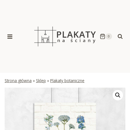
Skip
to
content
0
Strona główna
»
Sklep
»
Plakaty botaniczne