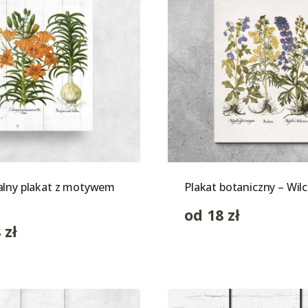
alny plakat z motywem
Plakat botaniczny – Wilc
od
18
zł
8
zł