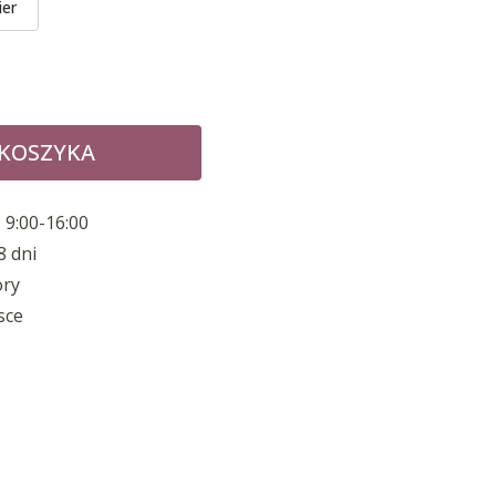
ier
 KOSZYKA
 9:00-16:00
8 dni
ory
sce