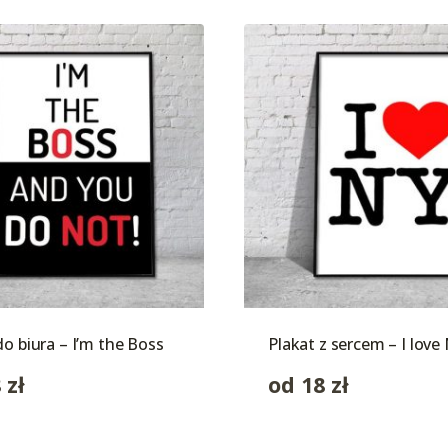
do biura – I’m the Boss
Plakat z sercem – I love
8
zł
od
18
zł