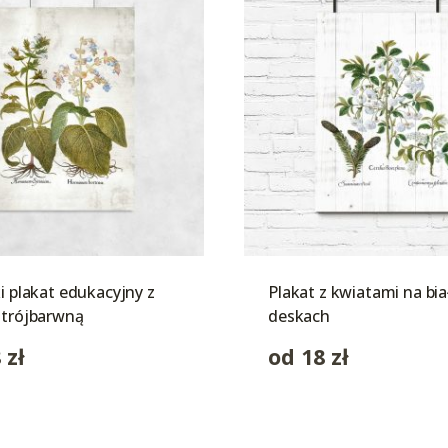
ki plakat edukacyjny z
Plakat z kwiatami na bia
 trójbarwną
deskach
8
zł
od
18
zł