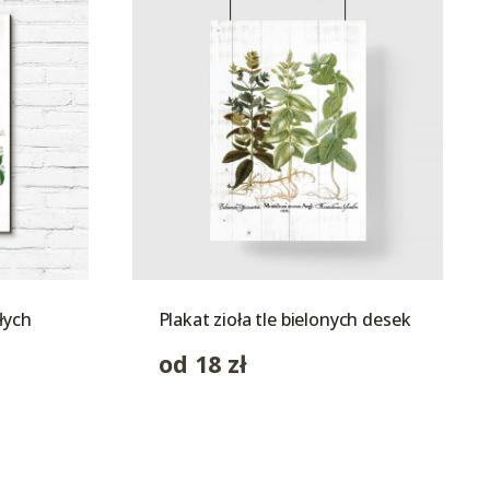
łych
Plakat zioła tle bielonych desek
od
18
zł