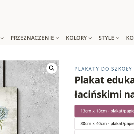
PRZEZNACZENIE
KOLORY
STYLE
KO
PLAKATY DO SZKOŁY
Plakat eduka
łacińskimi 
13cm x 18cm - plakat/papi
30cm x 40cm - plakat/papi