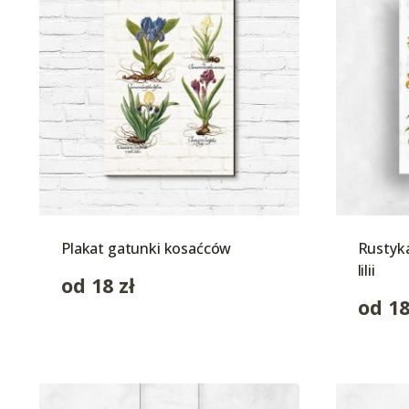
Plakat gatunki kosaćców
Rustyk
lilii
od
18
zł
od
1