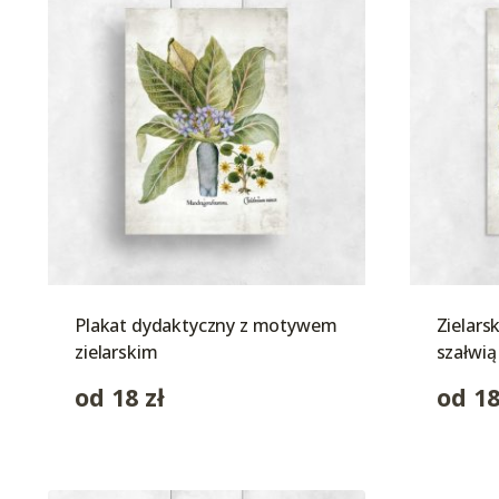
Plakat dydaktyczny z motywem
Zielars
zielarskim
szałwią
od
18
zł
od
1