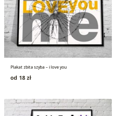
Plakat zbita szyba – i love you
od
18
zł