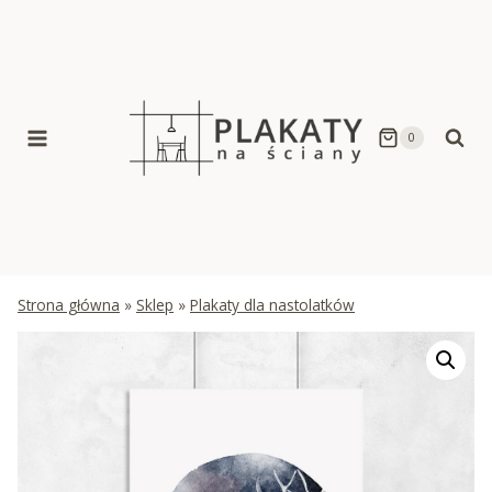
Skip
to
content
0
Strona główna
»
Sklep
»
Plakaty dla nastolatków