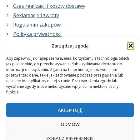
Czas realizacji i koszty dostawy
Reklamacje i zwroty
Regulamin zakupów
Polityka prywatności
Zarządzaj zgodą
Co zrobimy dla Ciebie:
Aby zapewnić jak najlepsze wrażenia, korzystamy z technologii, takich
jak pliki cookie, do przechowywania i/lub uzyskiwania dostępu do
informacji o urządzeniu. Zgoda na te technologie pozwoli nam
projekty plakatów na zamówienie
przetwarzać dane, takie jak zachowanie podczas przeglądania lub
unikalne identyfikatory na tej stronie. Brak wyrażenia zgody lub
wydrukuj swój plakat
wycofanie zgody może niekorzystnie wpłynąć na niektóre cechy i
funkcje.
AKCEPTUJĘ
ODMÓW
ZOBACZ PREFERENCJE