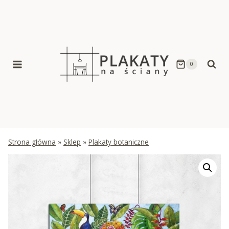
Skip
to
content
0
Strona główna
»
Sklep
»
Plakaty botaniczne