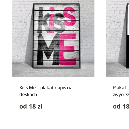
Kiss Me – plakat napis na
Plakat 
deskach
zwycięz
od
18
zł
od
1