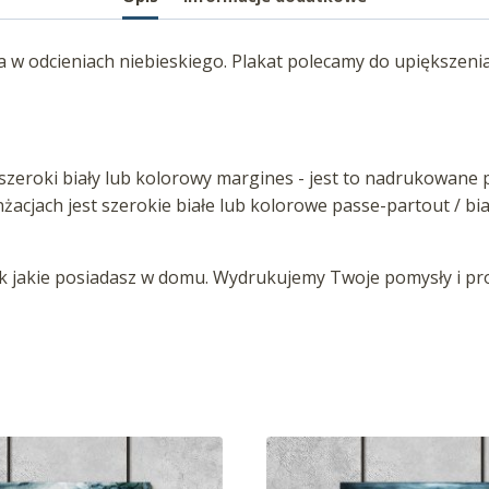
a w odcieniach niebieskiego. Plakat polecamy do upiększenia 
zeroki biały lub kolorowy margines - jest to nadrukowane p
anżacjach jest szerokie białe lub kolorowe passe-partout / b
jakie posiadasz w domu. Wydrukujemy Twoje pomysły i proj