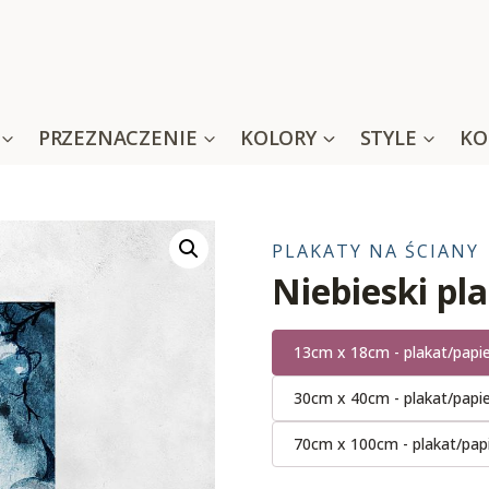
PRZEZNACZENIE
KOLORY
STYLE
KO
PLAKATY NA ŚCIANY
Niebieski p
13cm x 18cm - plakat/papi
30cm x 40cm - plakat/papi
70cm x 100cm - plakat/pap