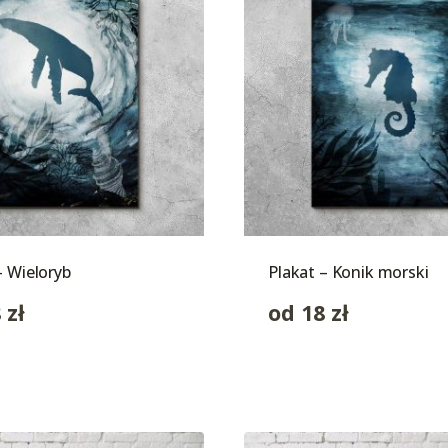
– Wieloryb
Plakat – Konik morski
8
zł
od
18
zł