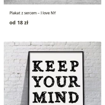
Plakat z sercem – I love NY
od
18
zł