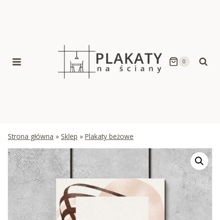
Skip
to
content
0
Strona główna
»
Sklep
»
Plakaty beżowe