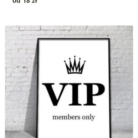
od
18
zł