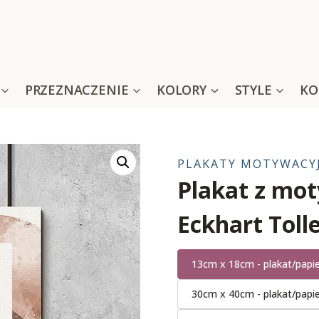
PRZEZNACZENIE
KOLORY
STYLE
KO
PLAKATY MOTYWACY
Plakat z mo
Eckhart Toll
13cm x 18cm - plakat/papi
30cm x 40cm - plakat/papi