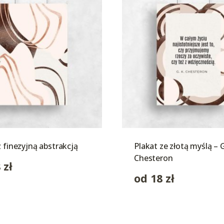
z finezyjną abstrakcją
Plakat ze złotą myślą – G
Chesteron
8
zł
od
18
zł