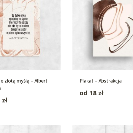
ze złotą myślą – Albert
Plakat – Abstrakcja
n
od
18
zł
8
zł