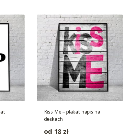
kat
Kiss Me – plakat napis na
deskach
od
18
zł