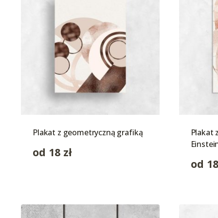
Plakat z geometryczną grafiką
Plakat 
Einstei
od
18
zł
od
1