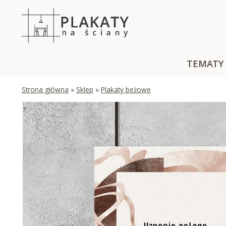
Skip
to
content
TEMATY
Strona główna
»
Sklep
»
Plakaty beżowe