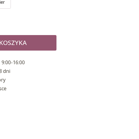
ier
 KOSZYKA
 9:00-16:00
8 dni
ory
sce