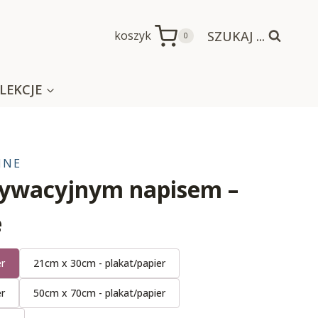
SZUKAJ ...
koszyk
0
LEKCJE
JNE
tywacyjnym napisem –
e
er
21cm x 30cm - plakat/papier
er
50cm x 70cm - plakat/papier