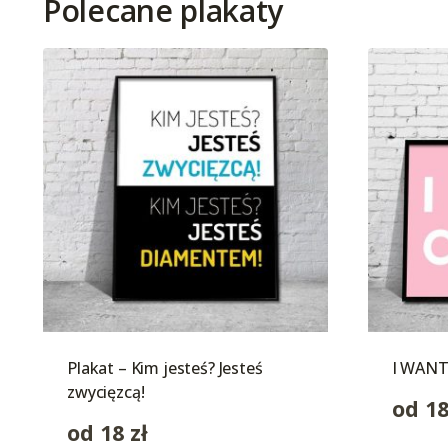
Polecane plakaty
Plakat – Kim jesteś? Jesteś
I WANT
zwycięzcą!
od
1
od
18
zł