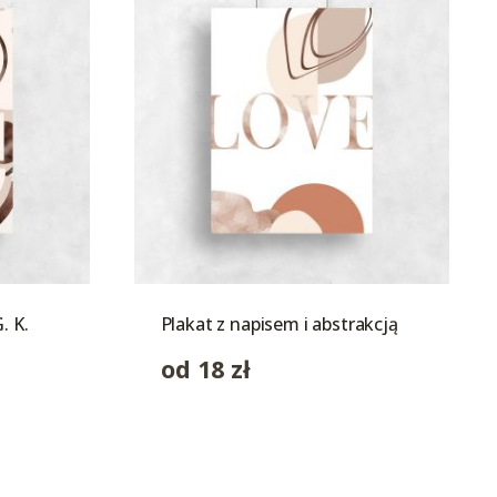
. K.
Plakat z napisem i abstrakcją
od
18
zł