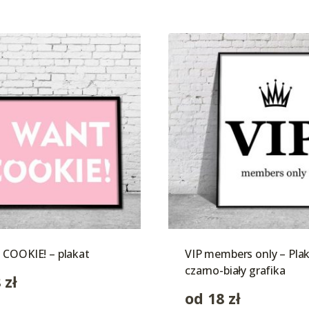
 COOKIE! – plakat
VIP members only – Pla
czarno-biały grafika
8
zł
od
18
zł