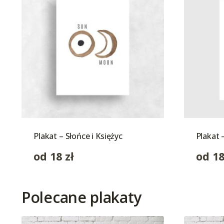
Plakat – Słońce i Księżyc
Plakat 
od
18
zł
od
1
Polecane plakaty