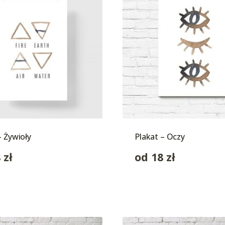
– Żywioły
Plakat – Oczy
8
zł
od
18
zł