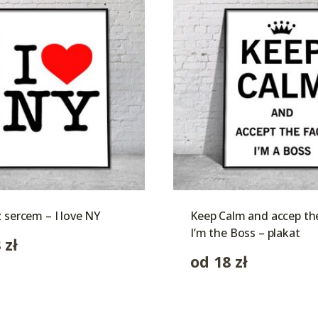
z sercem – I love NY
Keep Calm and accep th
I’m the Boss – plakat
8
zł
od
18
zł