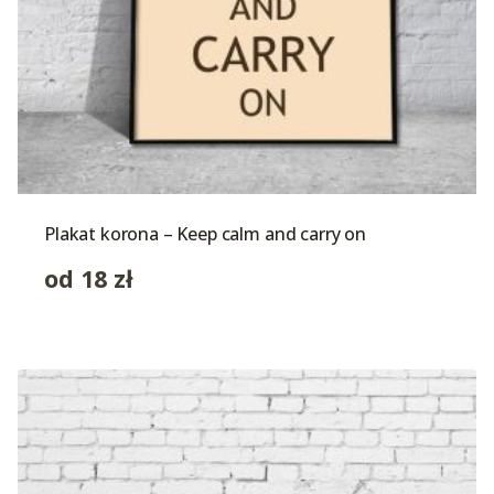
Plakat korona – Keep calm and carry on
od
18
zł