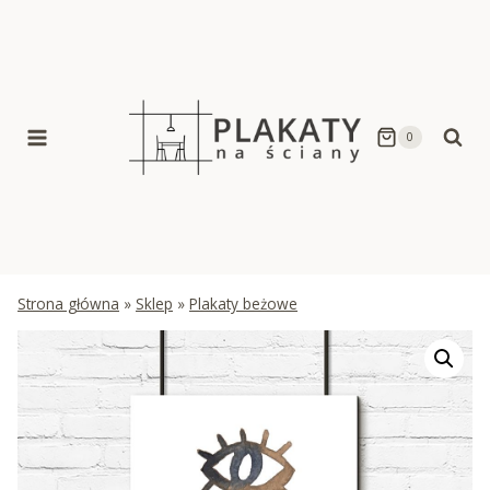
Skip
to
content
0
Strona główna
»
Sklep
»
Plakaty beżowe