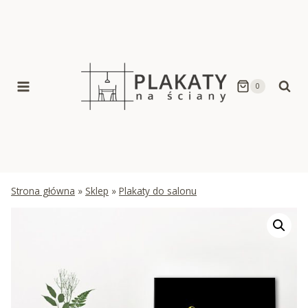
Skip
to
content
0
Strona główna
»
Sklep
»
Plakaty do salonu