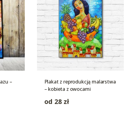
razu –
Plakat z reprodukcją malarstwa
– kobieta z owocami
od
28
zł