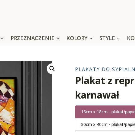
PRZEZNACZENIE
KOLORY
STYLE
KO
PLAKATY DO SYPIALN
Plakat z rep
karnawał
13cm x 18cm - plakat/papi
30cm x 40cm - plakat/papi