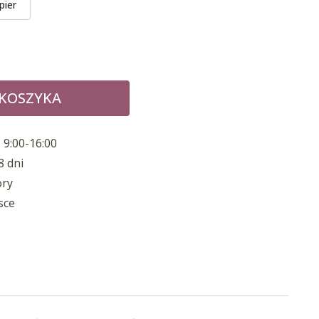
pier
 KOSZYKA
 9:00-16:00
8 dni
ory
sce