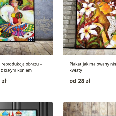
z reprodukcją obrazu –
Plakat jak malowany nim
 z białym koniem
kwiaty
8
zł
od
28
zł