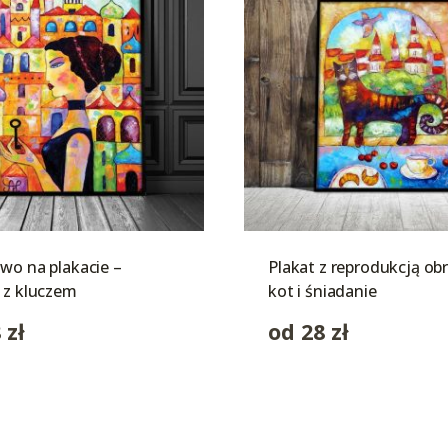
wo na plakacie –
Plakat z reprodukcją ob
 z kluczem
kot i śniadanie
8
zł
od
28
zł