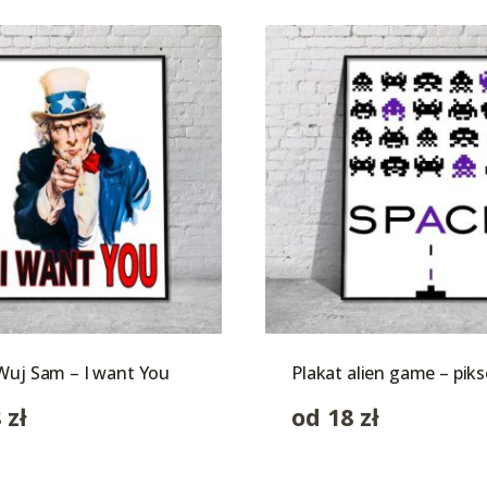
Wuj Sam – I want You
Plakat alien game – piks
8
zł
od
18
zł