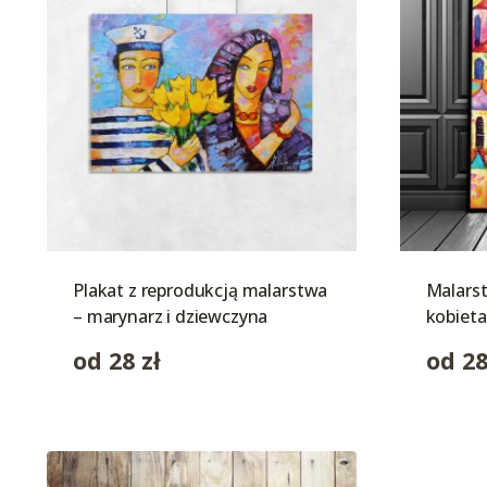
Plakat z reprodukcją malarstwa
Malarst
– marynarz i dziewczyna
kobieta
od
28
zł
od
2