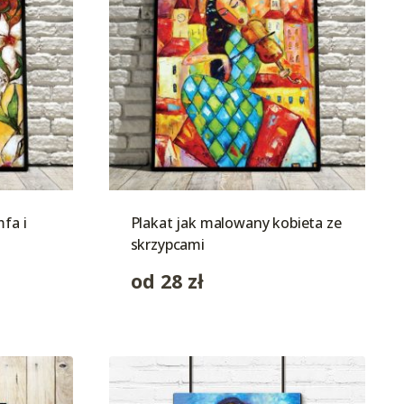
fa i
Plakat jak malowany kobieta ze
skrzypcami
od
28
zł