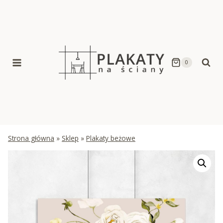
Skip
to
content
0
Strona główna
»
Sklep
»
Plakaty beżowe