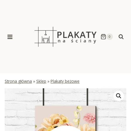
Skip
to
content
0
Strona główna
»
Sklep
»
Plakaty beżowe