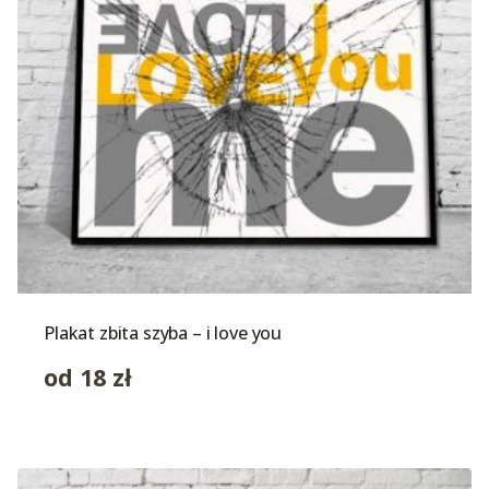
Plakat zbita szyba – i love you
od
18
zł