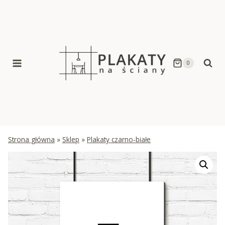
Skip
to
content
0
Strona główna
»
Sklep
»
Plakaty czarno-białe