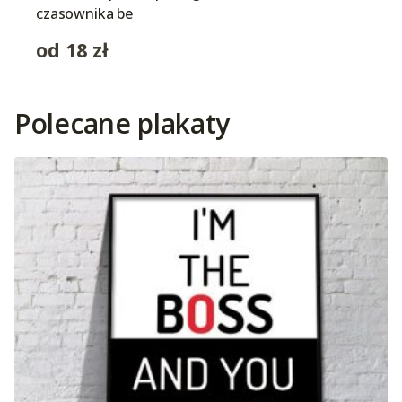
czasownika be
od
18
zł
Polecane plakaty