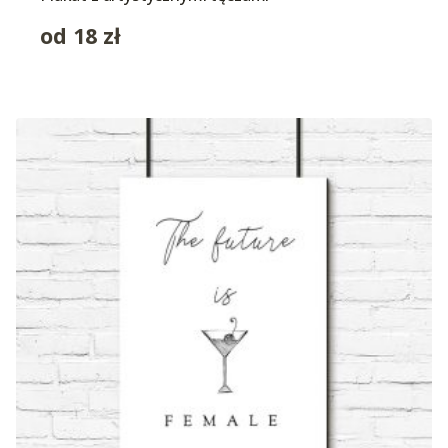
od
18
zł