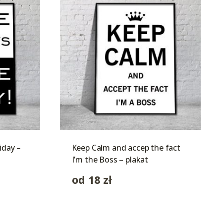
iday –
Keep Calm and accep the fact
I’m the Boss – plakat
od
18
zł