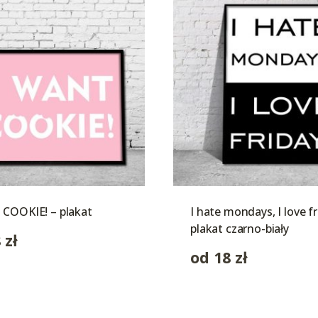
 COOKIE! – plakat
I hate mondays, I love fr
plakat czarno-biały
8
zł
od
18
zł