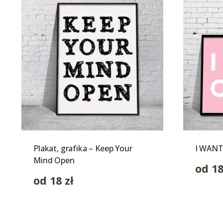
Plakat, grafika – Keep Your
I WANT
Mind Open
od
1
od
18
zł