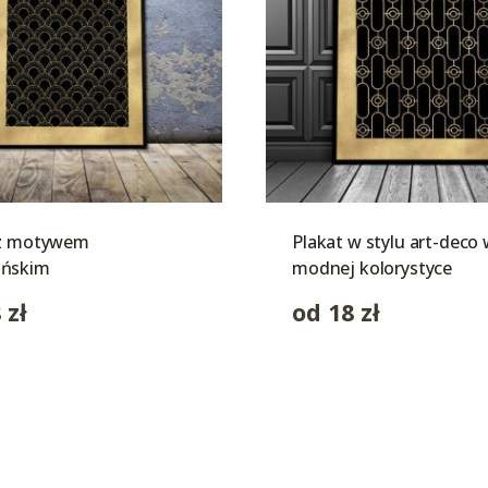
 z motywem
Plakat w stylu art-deco
ńskim
modnej kolorystyce
8
zł
od
18
zł