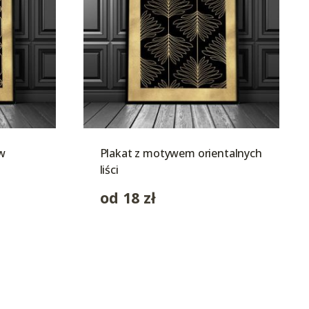
 w
Plakat z motywem orientalnych
liści
od
18
zł