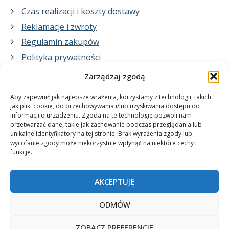
Czas realizacji i koszty dostawy
Reklamacje i zwroty
Regulamin zakupów
Polityka prywatności
Zarządzaj zgodą
Co zrobimy dla Ciebie:
Aby zapewnić jak najlepsze wrażenia, korzystamy z technologii, takich
jak pliki cookie, do przechowywania i/lub uzyskiwania dostępu do
informacji o urządzeniu. Zgoda na te technologie pozwoli nam
projekty plakatów na zamówienie
przetwarzać dane, takie jak zachowanie podczas przeglądania lub
unikalne identyfikatory na tej stronie. Brak wyrażenia zgody lub
wydrukuj swój plakat
wycofanie zgody może niekorzystnie wpłynąć na niektóre cechy i
funkcje.
AKCEPTUJĘ
ODMÓW
ZOBACZ PREFERENCJE