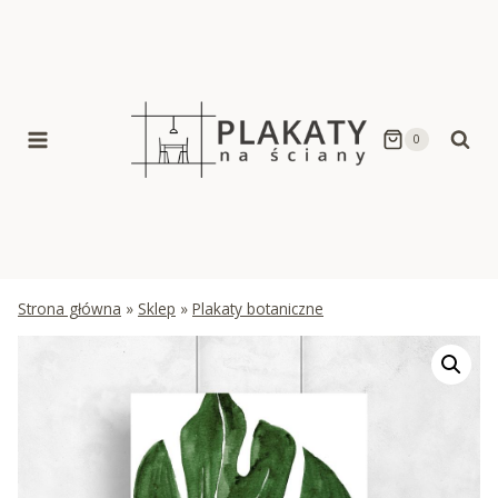
Skip
to
content
0
Strona główna
»
Sklep
»
Plakaty botaniczne