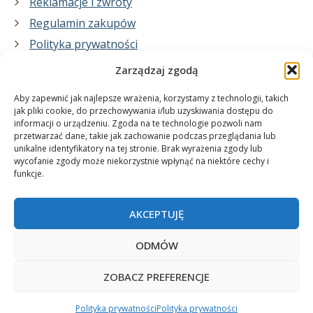
Reklamacje i zwroty
Regulamin zakupów
Polityka prywatności
Zarządzaj zgodą
Co zrobimy dla Ciebie:
Aby zapewnić jak najlepsze wrażenia, korzystamy z technologii, takich
jak pliki cookie, do przechowywania i/lub uzyskiwania dostępu do
informacji o urządzeniu. Zgoda na te technologie pozwoli nam
projekty plakatów na zamówienie
przetwarzać dane, takie jak zachowanie podczas przeglądania lub
unikalne identyfikatory na tej stronie. Brak wyrażenia zgody lub
wydrukuj swój plakat
wycofanie zgody może niekorzystnie wpłynąć na niektóre cechy i
funkcje.
AKCEPTUJĘ
ODMÓW
ZOBACZ PREFERENCJE
© 2006-2025 Plakatynasciany.pl
Polityka prywatności
Polityka prywatności