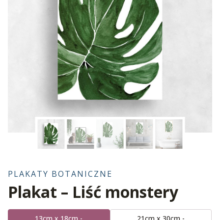
PLAKATY BOTANICZNE
Plakat – Liść monstery
13cm x 18cm -
21cm x 30cm -