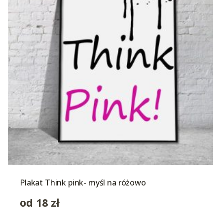
Plakat Think pink- myśl na różowo
od
18
zł