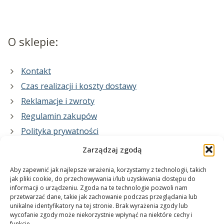
O sklepie:
Kontakt
Czas realizacji i koszty dostawy
Reklamacje i zwroty
Regulamin zakupów
Polityka prywatności
Zarządzaj zgodą
Co zrobimy dla Ciebie:
Aby zapewnić jak najlepsze wrażenia, korzystamy z technologii, takich
jak pliki cookie, do przechowywania i/lub uzyskiwania dostępu do
informacji o urządzeniu. Zgoda na te technologie pozwoli nam
projekty plakatów na zamówienie
przetwarzać dane, takie jak zachowanie podczas przeglądania lub
unikalne identyfikatory na tej stronie. Brak wyrażenia zgody lub
wydrukuj swój plakat
wycofanie zgody może niekorzystnie wpłynąć na niektóre cechy i
funkcje.