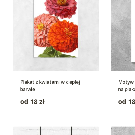
Plakat z kwiatami w ciepłej
Motyw 
barwie
na plak
od
18
zł
od
1