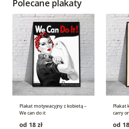
Polecane plakaty
Plakat motywacyjny z kobietą –
Plakat 
We can do it
carry o
od
18
zł
od
1