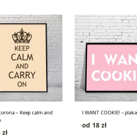
korona – Keep calm and
I WANT COOKIE! – plaka
n
od
18
zł
8
zł