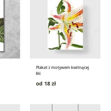
Plakat z motywem kwitnącej
lilii
od
18
zł