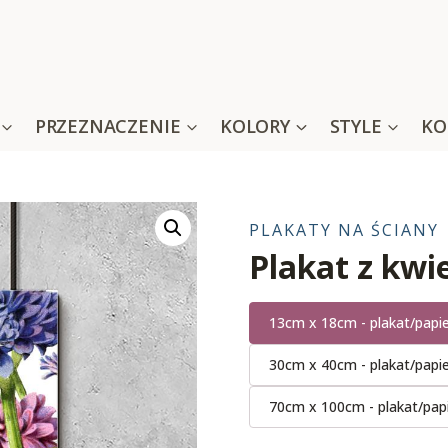
PRZEZNACZENIE
KOLORY
STYLE
KO
PLAKATY NA ŚCIANY
Plakat z kw
13cm x 18cm - plakat/papi
30cm x 40cm - plakat/papi
70cm x 100cm - plakat/pap