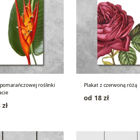
pomarańczowej roślinki
Plakat z czerwoną różą
acie
od
18
zł
8
zł