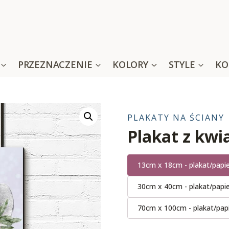
PRZEZNACZENIE
KOLORY
STYLE
KO
PLAKATY NA ŚCIANY
Plakat z kw
13cm x 18cm - plakat/papi
30cm x 40cm - plakat/papi
70cm x 100cm - plakat/pap