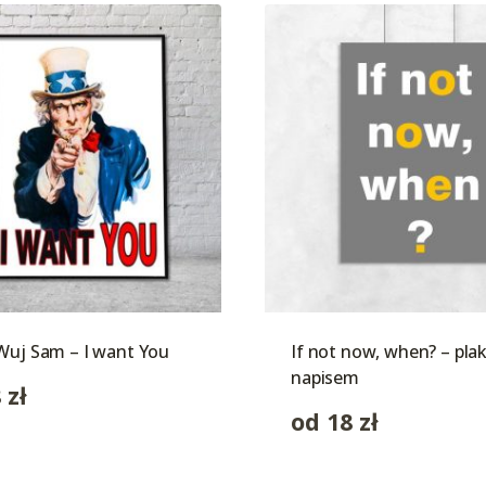
Wuj Sam – I want You
If not now, when? – plak
napisem
8
zł
od
18
zł