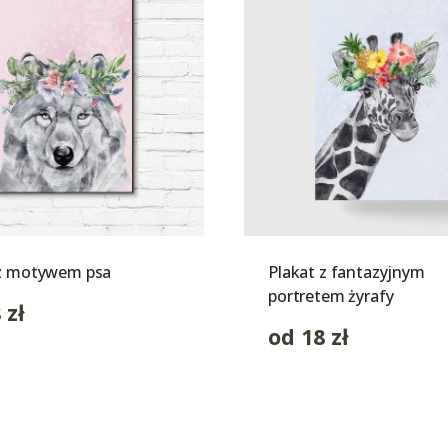
 z motywem psa
Plakat z fantazyjnym
portretem żyrafy
8
zł
od
18
zł