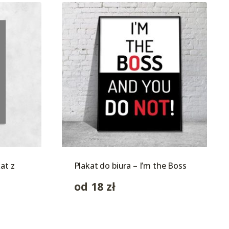
at z
Plakat do biura – I’m the Boss
od
18
zł