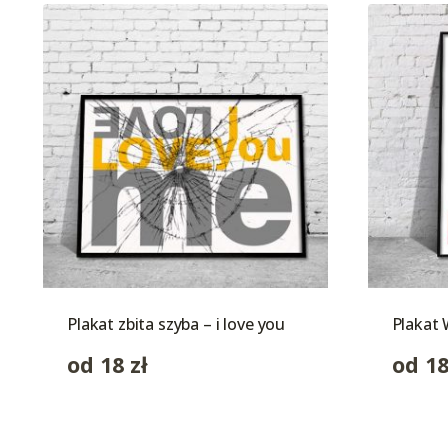
Plakat zbita szyba – i love you
Plakat 
od
18
zł
od
1