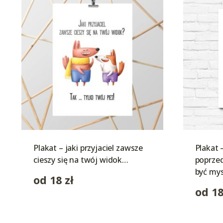
Plakat – jaki przyjaciel zawsze
Plakat 
cieszy się na twój widok…
poprzed
być my
od
18
zł
od
1