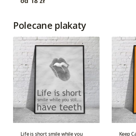
od
18
zł
Polecane plakaty
Life is short smile while you
Keep Ca