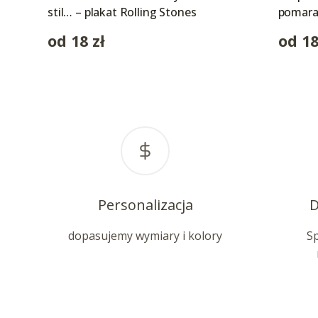
stil… – plakat Rolling Stones
pomar
od
18
zł
od
1
Personalizacja
D
dopasujemy wymiary i kolory
S