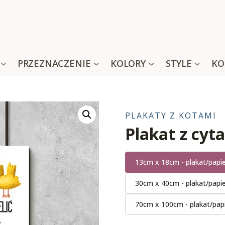
PRZEZNACZENIE
KOLORY
STYLE
KO
PLAKATY Z KOTAMI
Plakat z cyt
13cm x 18cm - plakat/papi
30cm x 40cm - plakat/papi
70cm x 100cm - plakat/pap