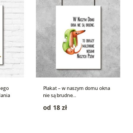
nego
Plakat – w naszym domu okna
dania
nie są brudne…
od
18
zł