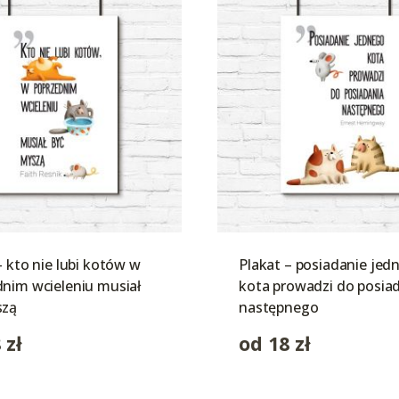
– kto nie lubi kotów w
Plakat – posiadanie jed
nim wcieleniu musiał
kota prowadzi do posia
szą
następnego
8
zł
od
18
zł