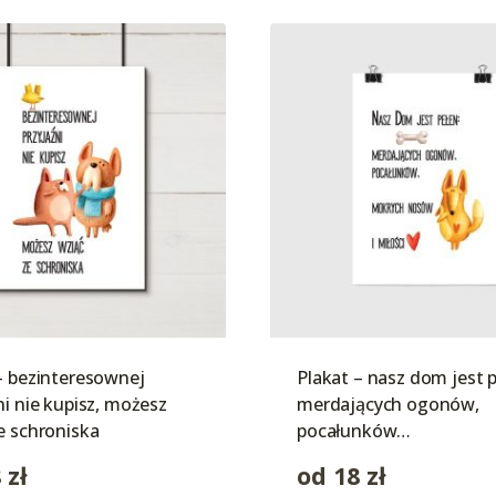
– bezinteresownej
Plakat – nasz dom jest p
ni nie kupisz, możesz
merdających ogonów,
e schroniska
pocałunków…
8
zł
od
18
zł