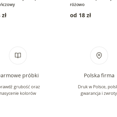
ańczowy
różowo
8
zł
od
18
zł
armowe próbki
Polska firma
prawdź grubość oraz
Druk w Polsce, pols
nasycenie kolorów
gwarancja i zwroty