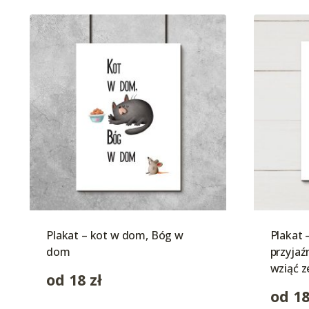
Plakat – kot w dom, Bóg w
Plakat 
dom
przyjaź
wziąć z
od
18
zł
od
1