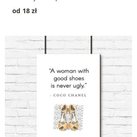
od
18
zł