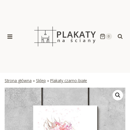
Skip
to
content
0
Strona główna
»
Sklep
»
Plakaty czarno-białe