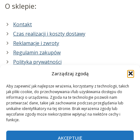
O sklepie:
Kontakt
Czas realizacji i koszty dostawy
Reklamacje i zwroty
Regulamin zakupów
Polityka prywatności
Zarządzaj zgodą
Co zrobimy dla Ciebie:
Aby zapewnić jak najlepsze wrażenia, korzystamy z technologii, takich
jak pliki cookie, do przechowywania i/lub uzyskiwania dostępu do
informacji o urządzeniu. Zgoda na te technologie pozwoli nam
projekty plakatów na zamówienie
przetwarzać dane, takie jak zachowanie podczas przeglądania lub
unikalne identyfikatory na tej stronie. Brak wyrażenia zgody lub
wydrukuj swój plakat
wycofanie zgody może niekorzystnie wpłynąć na niektóre cechy i
funkcje.
AKCEPTUJĘ