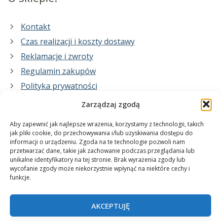
Kontakt
Czas realizacji i koszty dostawy
Reklamacje i zwroty
Regulamin zakupów
Polityka prywatności
Zarządzaj zgodą
Co zrobimy dla Ciebie:
Aby zapewnić jak najlepsze wrażenia, korzystamy z technologii, takich
jak pliki cookie, do przechowywania i/lub uzyskiwania dostępu do
informacji o urządzeniu. Zgoda na te technologie pozwoli nam
projekty plakatów na zamówienie
przetwarzać dane, takie jak zachowanie podczas przeglądania lub
unikalne identyfikatory na tej stronie. Brak wyrażenia zgody lub
wydrukuj swój plakat
wycofanie zgody może niekorzystnie wpłynąć na niektóre cechy i
funkcje.
AKCEPTUJĘ