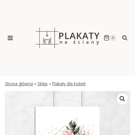
Skip
to
content
0
Strona główna
»
Sklep
»
Plakaty dla kobiet