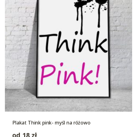
Plakat Think pink- myśl na różowo
od
18
zł