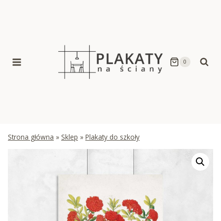
Skip
to
content
0
Strona główna
»
Sklep
»
Plakaty do szkoły