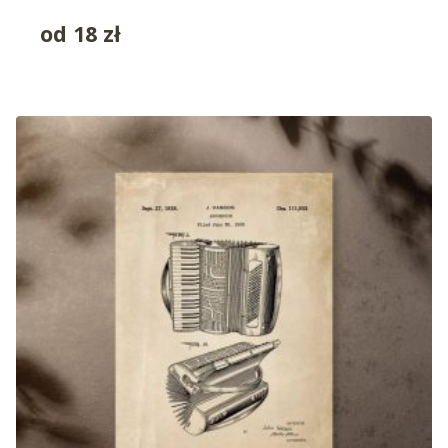
od
18
zł