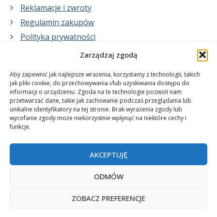
Reklamacje i zwroty
Regulamin zakupów
Polityka prywatności
Zarządzaj zgodą
Co zrobimy dla Ciebie:
Aby zapewnić jak najlepsze wrażenia, korzystamy z technologii, takich
jak pliki cookie, do przechowywania i/lub uzyskiwania dostępu do
informacji o urządzeniu. Zgoda na te technologie pozwoli nam
projekty plakatów na zamówienie
przetwarzać dane, takie jak zachowanie podczas przeglądania lub
unikalne identyfikatory na tej stronie. Brak wyrażenia zgody lub
wydrukuj swój plakat
wycofanie zgody może niekorzystnie wpłynąć na niektóre cechy i
funkcje.
AKCEPTUJĘ
ODMÓW
ZOBACZ PREFERENCJE
© 2006-2025 Plakatynasciany.pl