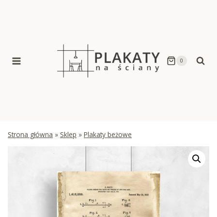
Skip
to
content
0
Strona główna
»
Sklep
»
Plakaty beżowe